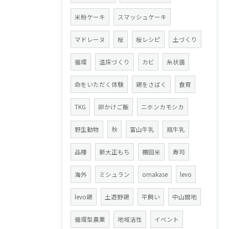
米粉ケーキ
スマッシュケーキ
マドレーヌ
桜
桜レシピ
土づくり
循環
温床づくり
カビ
糸状菌
命をいただく体験
鶏をさばく
食育
TKG
卵かけご飯
ニホンカモシカ
野生動物
秋
富山牛乳
瓶牛乳
品種
新大正もち
棚田米
寿司
海外
ミシュラン
omakase
levo
levo鶏
土遊野鶏
平飼い
中山間地
循環型農業
地域活性
イベント