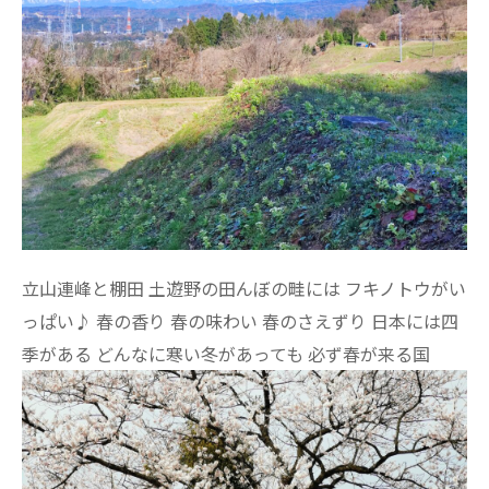
立山連峰と棚田 土遊野の田んぼの畦には フキノトウがい
っぱい♪ 春の香り 春の味わい 春のさえずり 日本には四
季がある どんなに寒い冬があっても 必ず春が来る国