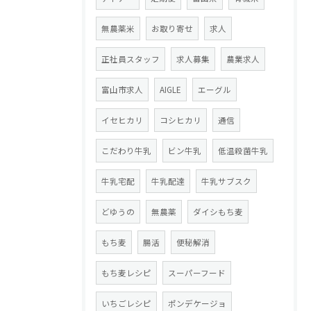
無農薬米
お取り寄せ
求人
正社員スタッフ
求人募集
農業求人
富山市求人
AIGLE
エーグル
イセヒカリ
コシヒカリ
通信
こだわり牛乳
ビン牛乳
低温殺菌牛乳
牛乳宅配
牛乳配達
牛乳サブスク
どゆうの
無農薬
ダイシもち麦
もち麦
腸活
便秘解消
もち麦レシピ
スーパーフード
いちごレシピ
ポンデケージョ