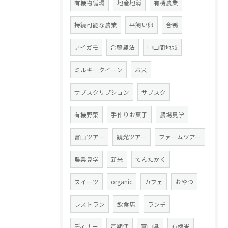
有機物循環
地産地消
有機農業
持続可能な農業
平飼い卵
合鴨
アイガモ
合鴨農法
中山間地域
ミルキークイーン
お米
サブスクリプション
サブスク
有機野菜
手作りお菓子
農場見学
富山ツアー
観光ツアー
ファームツアー
農業見学
新米
てんたかく
スイーツ
organic
カフェ
おやつ
レストラン
飲食店
ランチ
ディナー
定期便
富山県
有機米