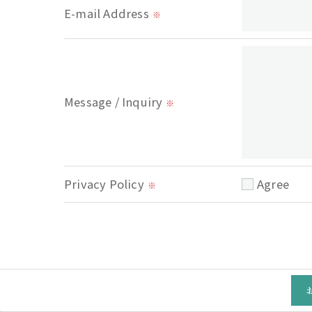
E-mail Address
※
Message / Inquiry
※
Privacy Policy
Agree
※