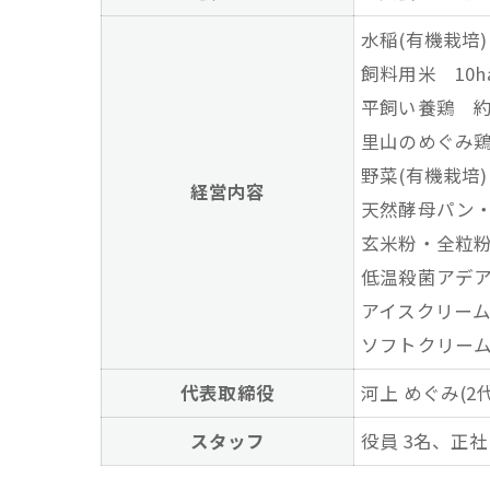
水稲(有機栽培)
飼料用米 10h
平飼い養鶏 約2
里山のめぐみ
野菜(有機栽培
経営内容
天然酵母パン
玄米粉・全粒
低温殺菌アデ
アイスクリー
ソフトクリー
代表取締役
河上 めぐみ(2
スタッフ
役員 3名、正社