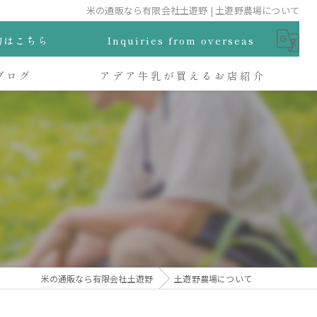
米の通販なら有限会社土遊野 | 土遊野農場について
物はこちら
Inquiries from overseas
ブログ
アデア牛乳が買えるお店紹介
米の通販なら有限会社土遊野
土遊野農場について