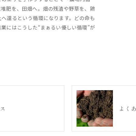
糞堆肥を、田畑へ。畑の残渣や野草を、鶏
土へ還るという循環になります。どの命も
業にはこうした“まぁるい優しい循環”が
ス
よく