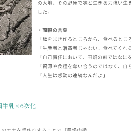
の大地、その野原で凛と生きる力強い生
した。
・両親の言葉
「種をまき作るところから、食べるとこ
「生産者と消費者じゃない。食べてくれ
「自己責任において、田畑の前ではなに
「資源や食糧を奪い合うのではなく、自ら
「人生は感動の連続なんだよ」
菌牛乳×6次化
このエサを手作りすることで「農場内循