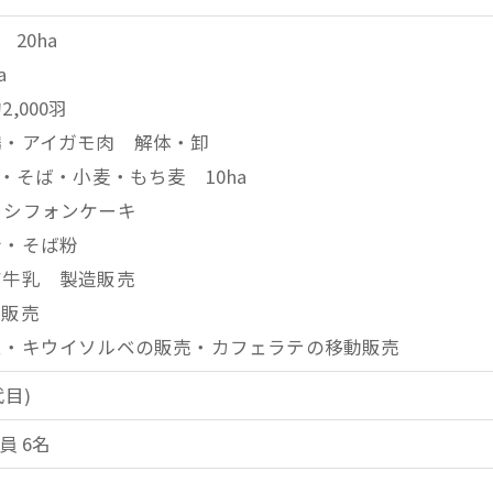
 20ha
a
,000羽
鶏・アイガモ肉 解体・卸
)・そば・小麦・もち麦 10ha
・シフォンケーキ
粉・そば粉
ア牛乳 製造販売
ム販売
ム・キウイソルベの販売・カフェラテの移動販売
代目)
員 6名