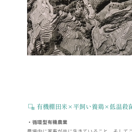
有機棚田米×平飼い養鶏×低温殺
・循環型有機農業
農場内に家畜が共に生きていること。そして