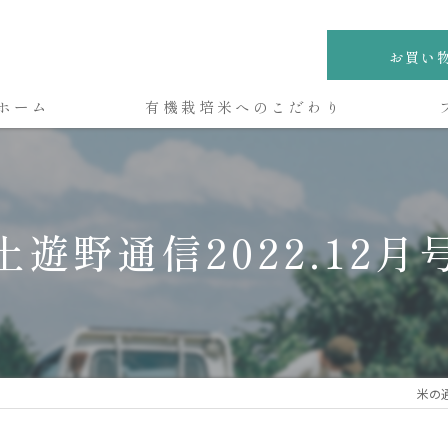
お買い
ホーム
有機栽培米へのこだわり
土遊野通信2022.12月
米の