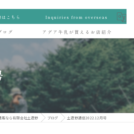
物はこちら
Inquiries from overseas
ブログ
アデア牛乳が買えるお店紹介
号
通販なら有限会社土遊野
ブログ
土遊野通信2022.12月号