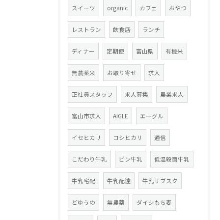
スイーツ
organic
カフェ
おやつ
レストラン
飲食店
ランチ
ディナー
定期便
富山県
有機米
無農薬米
お取り寄せ
求人
正社員スタッフ
求人募集
農業求人
富山市求人
AIGLE
エーグル
イセヒカリ
コシヒカリ
通信
こだわり牛乳
ビン牛乳
低温殺菌牛乳
牛乳宅配
牛乳配達
牛乳サブスク
どゆうの
無農薬
ダイシもち麦