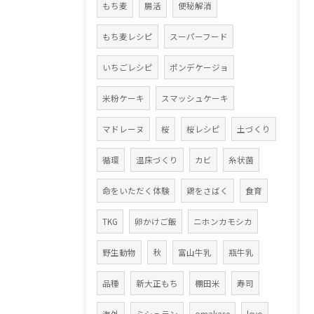
もち麦
腸活
便秘解消
もち麦レシピ
スーパーフード
いちごレシピ
ポンデケージョ
米粉ケーキ
スマッシュケーキ
マドレーヌ
桜
桜レシピ
土づくり
循環
温床づくり
カビ
糸状菌
命をいただく体験
鶏をさばく
食育
TKG
卵かけご飯
ニホンカモシカ
野生動物
秋
富山牛乳
瓶牛乳
品種
新大正もち
棚田米
寿司