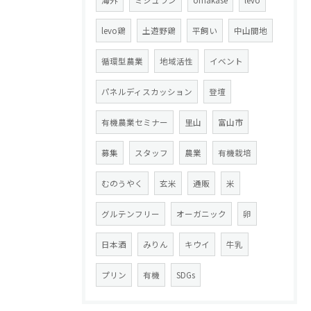
海外
ミシュラン
omakase
levo
levo鶏
土遊野鶏
平飼い
中山間地
循環型農業
地域活性
イベント
パネルディスカッション
登壇
有機農業セミナー
里山
富山市
募集
スタッフ
農業
有機栽培
むのうやく
玄米
通販
米
グルテンフリー
オーガニック
卵
日本酒
みりん
キウイ
牛乳
プリン
有機
SDGs