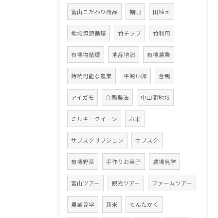
富山こだわり商品
棚田
田植え
地域資源循環
竹チップ
竹利用
有機物循環
地産地消
有機農業
持続可能な農業
平飼い卵
合鴨
アイガモ
合鴨農法
中山間地域
ミルキークイーン
お米
サブスクリプション
サブスク
有機野菜
手作りお菓子
農場見学
富山ツアー
観光ツアー
ファームツアー
農業見学
新米
てんたかく