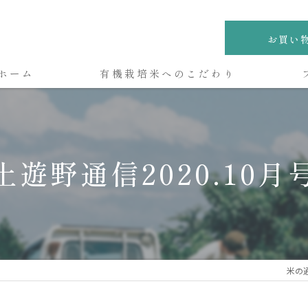
お買い
ホーム
有機栽培米へのこだわり
土遊野通信2020.10月
米の