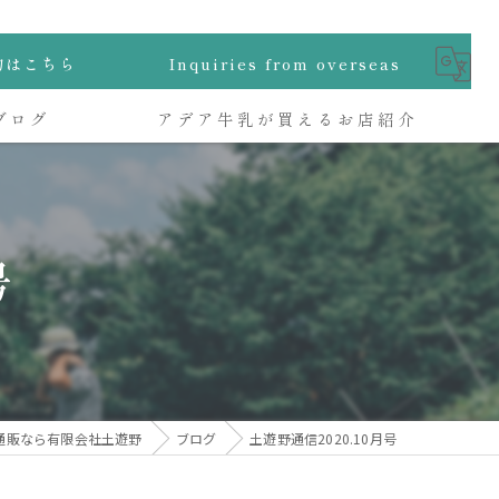
物はこちら
Inquiries from overseas
ブログ
アデア牛乳が買えるお店紹介
号
通販なら有限会社土遊野
ブログ
土遊野通信2020.10月号