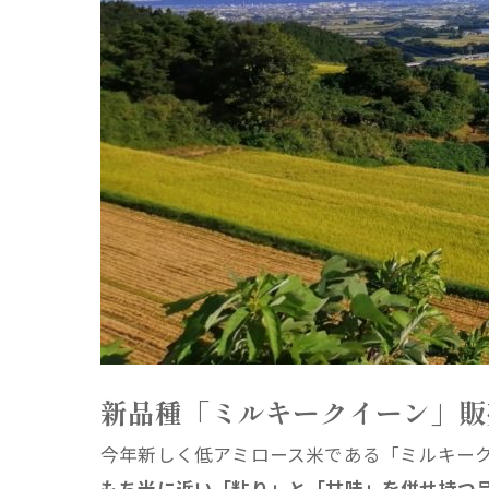
新品種「ミルキークイーン」販
今年新しく低アミロース米である「ミルキー
もち米に近い「粘り」と「甘味」を併せ持つ