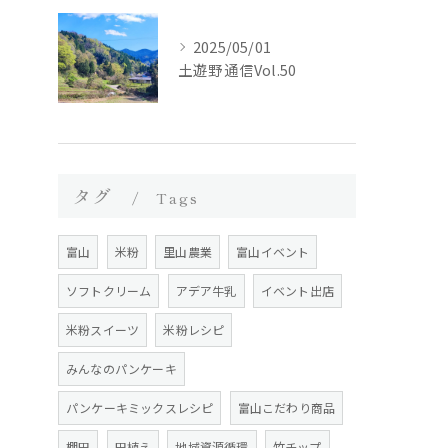
2025/05/01
土遊野通信Vol.50
タグ
Tags
富山
米粉
里山農業
富山イベント
ソフトクリーム
アデア牛乳
イベント出店
米粉スイーツ
米粉レシピ
みんなのパンケーキ
パンケーキミックスレシピ
富山こだわり商品
棚田
田植え
地域資源循環
竹チップ