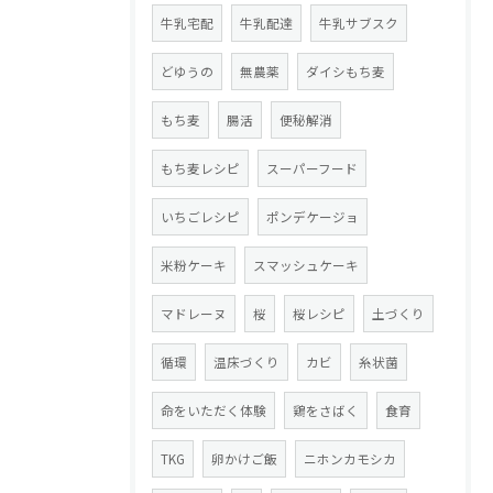
牛乳宅配
牛乳配達
牛乳サブスク
どゆうの
無農薬
ダイシもち麦
もち麦
腸活
便秘解消
もち麦レシピ
スーパーフード
いちごレシピ
ポンデケージョ
米粉ケーキ
スマッシュケーキ
マドレーヌ
桜
桜レシピ
土づくり
循環
温床づくり
カビ
糸状菌
命をいただく体験
鶏をさばく
食育
TKG
卵かけご飯
ニホンカモシカ