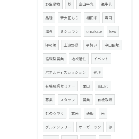
野生動物
秋
富山牛乳
瓶牛乳
品種
新大正もち
棚田米
寿司
海外
ミシュラン
omakase
levo
levo鶏
土遊野鶏
平飼い
中山間地
循環型農業
地域活性
イベント
パネルディスカッション
登壇
有機農業セミナー
里山
富山市
募集
スタッフ
農業
有機栽培
むのうやく
玄米
通販
米
グルテンフリー
オーガニック
卵