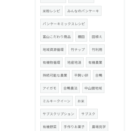
米粉レシピ
みんなのパンケーキ
パンケーキミックスレシピ
富山こだわり商品
棚田
田植え
地域資源循環
竹チップ
竹利用
有機物循環
地産地消
有機農業
持続可能な農業
平飼い卵
合鴨
アイガモ
合鴨農法
中山間地域
ミルキークイーン
お米
サブスクリプション
サブスク
有機野菜
手作りお菓子
農場見学