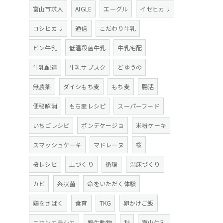
富山市求人
AIGLE
エーグル
イセヒカリ
コシヒカリ
通信
こだわり牛乳
ビン牛乳
低温殺菌牛乳
牛乳宅配
牛乳配達
牛乳サブスク
どゆうの
無農薬
ダイシもち麦
もち麦
腸活
便秘解消
もち麦レシピ
スーパーフード
いちごレシピ
ポンデケージョ
米粉ケーキ
スマッシュケーキ
マドレーヌ
桜
桜レシピ
土づくり
循環
温床づくり
カビ
糸状菌
命をいただく体験
鶏をさばく
食育
TKG
卵かけご飯
ニホンカモシカ
野生動物
秋
富山牛乳