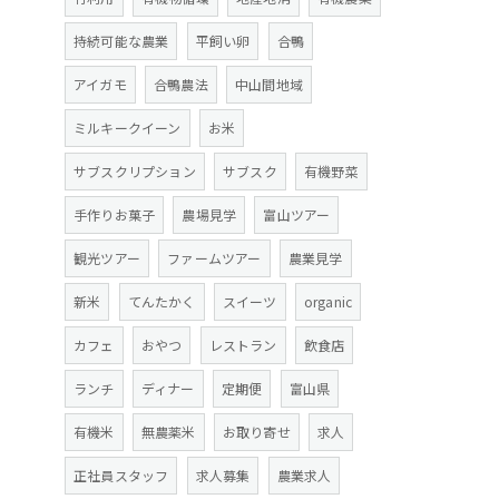
持続可能な農業
平飼い卵
合鴨
アイガモ
合鴨農法
中山間地域
ミルキークイーン
お米
サブスクリプション
サブスク
有機野菜
手作りお菓子
農場見学
富山ツアー
観光ツアー
ファームツアー
農業見学
新米
てんたかく
スイーツ
organic
カフェ
おやつ
レストラン
飲食店
ランチ
ディナー
定期便
富山県
有機米
無農薬米
お取り寄せ
求人
正社員スタッフ
求人募集
農業求人