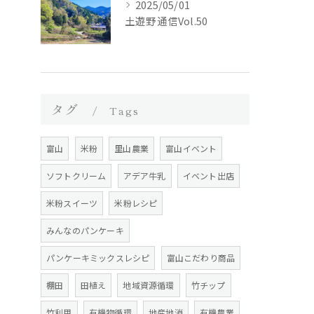
2025/05/01
土遊野通信Vol.50
タグ
Tags
富山
米粉
里山農業
富山イベント
ソフトクリーム
アデア牛乳
イベント出店
米粉スイーツ
米粉レシピ
みんなのパンケーキ
パンケーキミックスレシピ
富山こだわり商品
棚田
田植え
地域資源循環
竹チップ
竹利用
有機物循環
地産地消
有機農業