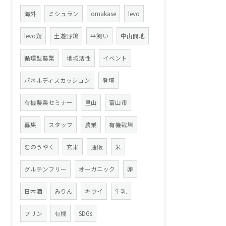
海外
ミシュラン
omakase
levo
levo鶏
土遊野鶏
平飼い
中山間地
循環型農業
地域活性
イベント
パネルディスカッション
登壇
有機農業セミナー
里山
富山市
募集
スタッフ
農業
有機栽培
むのうやく
玄米
通販
米
グルテンフリー
オーガニック
卵
日本酒
みりん
キウイ
牛乳
プリン
有機
SDGs