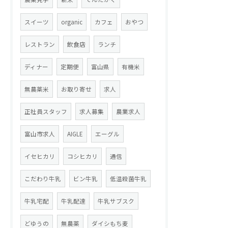
スイーツ
organic
カフェ
おやつ
レストラン
飲食店
ランチ
ディナー
定期便
富山県
有機米
無農薬米
お取り寄せ
求人
正社員スタッフ
求人募集
農業求人
富山市求人
AIGLE
エーグル
イセヒカリ
コシヒカリ
通信
こだわり牛乳
ビン牛乳
低温殺菌牛乳
牛乳宅配
牛乳配達
牛乳サブスク
どゆうの
無農薬
ダイシもち麦