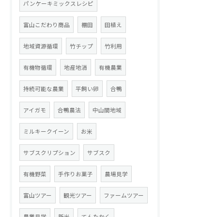
パンケーキミックスレシピ
富山こだわり商品
棚田
田植え
地域資源循環
竹チップ
竹利用
有機物循環
地産地消
有機農業
持続可能な農業
平飼い卵
合鴨
アイガモ
合鴨農法
中山間地域
ミルキークイーン
お米
サブスクリプション
サブスク
有機野菜
手作りお菓子
農場見学
富山ツアー
観光ツアー
ファームツアー
農業見学
新米
てんたかく