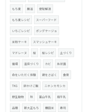
もち麦
腸活
便秘解消
もち麦レシピ
スーパーフード
いちごレシピ
ポンデケージョ
米粉ケーキ
スマッシュケーキ
マドレーヌ
桜
桜レシピ
土づくり
循環
温床づくり
カビ
糸状菌
命をいただく体験
鶏をさばく
食育
TKG
卵かけご飯
ニホンカモシカ
野生動物
秋
富山牛乳
瓶牛乳
品種
新大正もち
棚田米
寿司